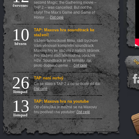
second Magic: the Gathering movie –
červenec
TAP 2 – was cancelled. But not the
story! The Max’s Game and Game of
Honor …
číst celé
10
TAP: Maxova hra soundtrack ke
stažení!
Vážení fanouškové filmu, rádi bychom
březen
Vám věnovali kompletní soundtrack
Maxovy hry ke stažení z našich stránek.
Pro stažení stačí kliknout na obrázek
níže. Soundtrack je ve formátu .rar,
proto doporučujeme …
číst celé
26
TAP není mrtvý
Co se stalo s TAP 2 a co se bude dít dál
číst celé
listopad
13
TAP: Maxova hra na youtube
Od včerejška je možné se na Maxovu
hru podívat i na youtube!
číst celé
listopad